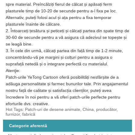
spre material. Preîncălziți fierul de călcat și apăsați ferm
plasturele timp de 10-20 de secunde pentru a-l fixa pe loc.
Alternativ, puteți folosi acul și ața pentru a fixa temporar
plasturele înainte de călcare.
2. Întoarceți țesătura și peticeți și călcați partea din spate timp de
30-60 de secunde pentru a vă asigura că adezivul se topește și
se leagă bine.
3. În cele din urmă, călcați partea din față timp de 1-2 minute,
concentrându-vă pe margini și colțuri pentru a asigura o
suprafață netedă și o integrare perfectă cu materialul.
Atenţie:
Patch-urile YeTong Cartoon oferă posibilități nesfârșite de a
adăuga personalitate și farmec bunurilor tale. Prin angajamentul
nostru față de calitate și satisfacția clienților, puteți avea
încredere în noi pentru a vă oferi patch-urile perfecte pentru
eforturile dvs. creative.
Hot Tags: Patch-uri de desene animate, China, producător,
furnizor, fabrică
Categorie aferentă