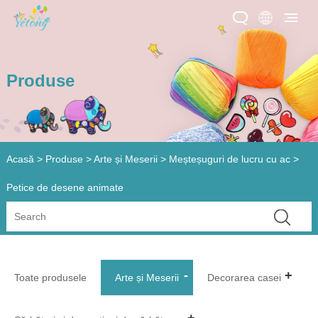
Produse
Acasă
>
Produse
>
Arte și Meserii
>
Meșteșuguri de lucru cu ac
>
Petice de desene animate
Toate produsele
Arte și Meserii
Decorarea casei