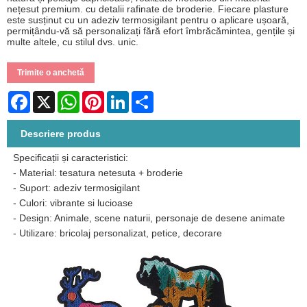
nețesut premium. cu detalii rafinate de broderie. Fiecare plasture
este susținut cu un adeziv termosigilant pentru o aplicare ușoară,
permițându-vă să personalizați fără efort îmbrăcămintea, gențile și
multe altele, cu stilul dvs. unic.
Trimite o anchetă
Facebook
X
WhatsApp
Pinterest
LinkedIn
Share
Descriere produs
Specificații și caracteristici:
- Material: tesatura netesuta + broderie
- Suport: adeziv termosigilant
- Culori: vibrante si lucioase
- Design: Animale, scene naturii, personaje de desene animate
- Utilizare: bricolaj personalizat, petice, decorare